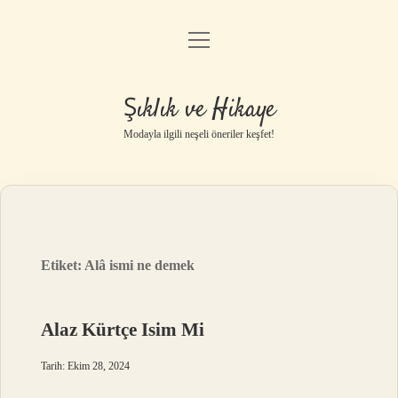
menüyü
Gizlilik Politikası
aç
Hakkımızda
Şıklık ve Hikaye
Yasal Uyarı
Modayla ilgili neşeli öneriler keşfet!
Etiket:
Alâ ismi ne demek
Alaz Kürtçe Isim Mi
Tarih: Ekim 28, 2024