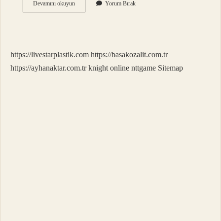
Alaz
Devamını okuyun
Yorum Bırak
Kürtçe
Isim
Mi
https://livestarplastik.com
https://basakozalit.com.tr
https://ayhanaktar.com.tr
knight online
nttgame
Sitemap