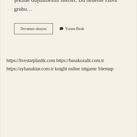
şekilde düşünmesini isterler. Bu nedenle Hava
grubu…
Akrep
Devamını okuyun
Yorum Bırak
Burcu
Hangi
Burca
Aşık
Olur
https://livestarplastik.com
https://basakozalit.com.tr
https://ayhanaktar.com.tr
knight online
nttgame
Sitemap