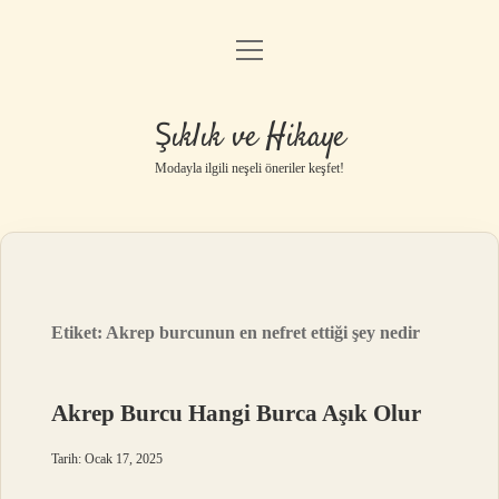
menüyü
Gizlilik Politikası
aç
Hakkımızda
Şıklık ve Hikaye
Yasal Uyarı
Modayla ilgili neşeli öneriler keşfet!
Etiket:
Akrep burcunun en nefret ettiği şey nedir
Akrep Burcu Hangi Burca Aşık Olur
Tarih: Ocak 17, 2025