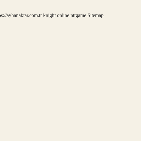
ps://ayhanaktar.com.tr
knight online
nttgame
Sitemap