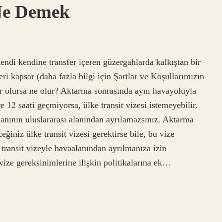
Ne Demek
ndi kendine transfer içeren güzergahlarda kalkıştan bir
ri kapsar (daha fazla bilgi için Şartlar ve Koşullarımızın
r olursa ne olur? Aktarma sonrasında aynı havayoluyla
 12 saati geçmiyorsa, ülke transit vizesi istemeyebilir.
manının uluslararası alanından ayrılamazsınız. Aktarma
eğiniz ülke transit vizesi gerektirse bile, bu vize
 transit vizeyle havaalanından ayrılmanıza izin
 vize gereksinimlerine ilişkin politikalarına ek…