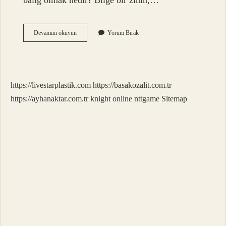
baliğ olmak nedir? Bilge bir zihin,…
Akıl
Devamını okuyun
Yorum Bırak
Baliğ
Ne
Zaman
Olunur
https://livestarplastik.com
https://basakozalit.com.tr
https://ayhanaktar.com.tr
knight online
nttgame
Sitemap