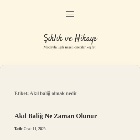
menüyü
Gizlilik Politikası
aç
Hakkımızda
Şıklık ve Hikaye
Yasal Uyarı
Modayla ilgili neşeli öneriler keşfet!
Etiket:
Akıl baliğ olmak nedir
Akıl Baliğ Ne Zaman Olunur
Tarih: Ocak 11, 2025