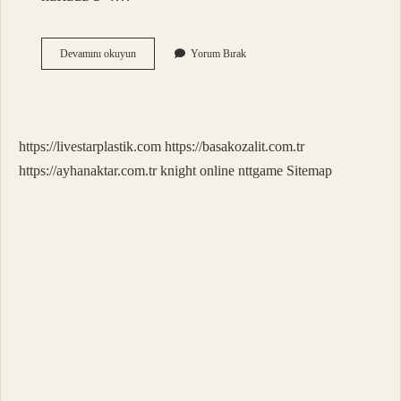
1
Devamını okuyun
Yorum Bırak
Saat
İNgilizce
Özel
Ders
Ücreti
https://livestarplastik.com
https://basakozalit.com.tr
Ne
Kadar
https://ayhanaktar.com.tr
knight online
nttgame
Sitemap