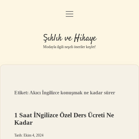
menüyü
Gizlilik Politikası
aç
Hakkımızda
Şıklık ve Hikaye
Yasal Uyarı
Modayla ilgili neşeli öneriler keşfet!
Etiket:
Akıcı İngilizce konuşmak ne kadar sürer
1 Saat İNgilizce Özel Ders Ücreti Ne
Kadar
Tarih: Ekim 4, 2024