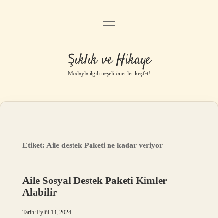
menüyü
Gizlilik Politikası
aç
Hakkımızda
Şıklık ve Hikaye
Yasal Uyarı
Modayla ilgili neşeli öneriler keşfet!
Etiket:
Aile destek Paketi ne kadar veriyor
Aile Sosyal Destek Paketi Kimler
Alabilir
Tarih: Eylül 13, 2024