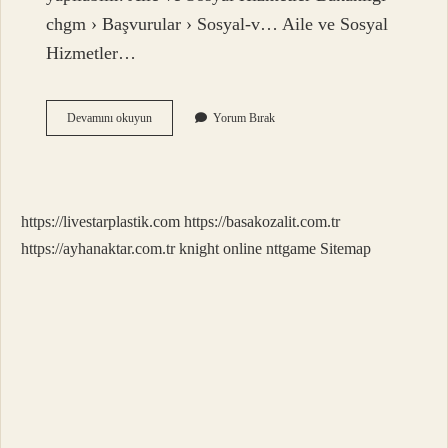
chgm › Başvurular › Sosyal-v… Aile ve Sosyal
Hizmetler…
Aile
Devamını okuyun
Yorum Bırak
Sosyal
Destek
Paketi
Kimler
Alabilir
https://livestarplastik.com
https://basakozalit.com.tr
https://ayhanaktar.com.tr
knight online
nttgame
Sitemap