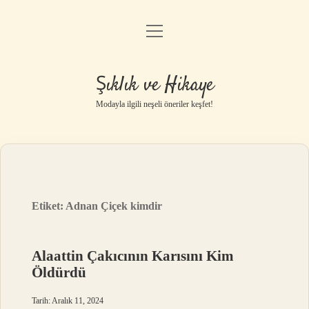
menüyü
Gizlilik Politikası
aç
Hakkımızda
Şıklık ve Hikaye
Yasal Uyarı
Modayla ilgili neşeli öneriler keşfet!
Etiket:
Adnan Çiçek kimdir
Alaattin Çakıcının Karısını Kim
Öldürdü
Tarih: Aralık 11, 2024