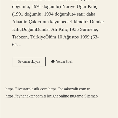
doğumlu; 1991 doğumlu) Nuriye Uğur Kılıç
(1991 doğumlu; 1994 doğumlu)4 satır daha
Alaattin Çakıcı’nın kayınpederi kimdir? Dündar
KılıçDoğumDündar Ali Kılıç 1935 Sürmene,
Trabzon, TürkiyeÖlüm 10 Ağustos 1999 (63-
64…
Alaattin
Devamını okuyun
Yorum Bırak
Çakıcının
Karısını
Kim
Öldürdü
https://livestarplastik.com
https://basakozalit.com.tr
https://ayhanaktar.com.tr
knight online
nttgame
Sitemap