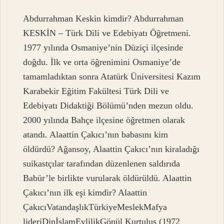
Abdurrahman Keskin kimdir? Abdurrahman
KESKİN – Türk Dili ve Edebiyatı Öğretmeni.
1977 yılında Osmaniye’nin Düziçi ilçesinde
doğdu. İlk ve orta öğrenimini Osmaniye’de
tamamladıktan sonra Atatürk Üniversitesi Kazım
Karabekir Eğitim Fakültesi Türk Dili ve
Edebiyatı Didaktiği Bölümü’nden mezun oldu.
2000 yılında Bahçe ilçesine öğretmen olarak
atandı. Alaattin Çakıcı’nın babasını kim
öldürdü? Ağansoy, Alaattin Çakıcı’nın kiraladığı
suikastçılar tarafından düzenlenen saldırıda
Babür’le birlikte vurularak öldürüldü. Alaattin
Çakıcı’nın ilk eşi kimdir? Alaattin
ÇakıcıVatandaşlıkTürkiyeMeslekMafya
lideriDinİslamEvlilikGönül Kurtuluş (1972