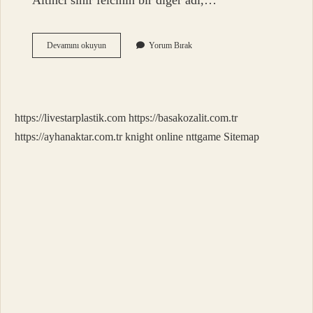
Altıncı sinir felcinin bir diğer adı,…
6
Devamını okuyun
Yorum Bırak
Göz
Ne
Demek
https://livestarplastik.com
https://basakozalit.com.tr
https://ayhanaktar.com.tr
knight online
nttgame
Sitemap