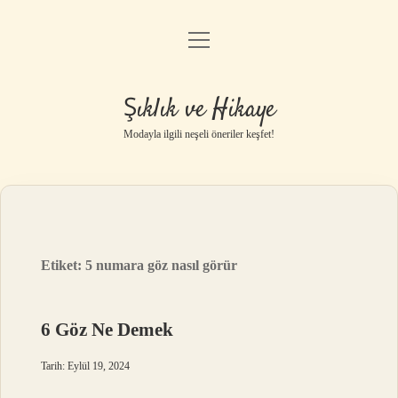
menüyü
Gizlilik Politikası
aç
Hakkımızda
Şıklık ve Hikaye
Yasal Uyarı
Modayla ilgili neşeli öneriler keşfet!
Etiket:
5 numara göz nasıl görür
6 Göz Ne Demek
Tarih: Eylül 19, 2024