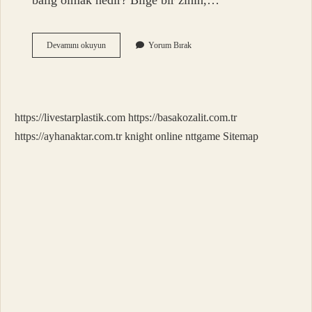
baliğ olmak nedir? Bilge bir zihin,…
Akıl
Devamını okuyun
Yorum Bırak
Baliğ
Ne
Zaman
Olunur
https://livestarplastik.com
https://basakozalit.com.tr
https://ayhanaktar.com.tr
knight online
nttgame
Sitemap