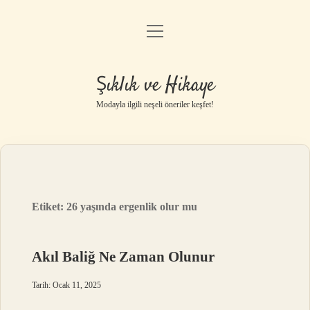
menüyü
Gizlilik Politikası
aç
Hakkımızda
Şıklık ve Hikaye
Yasal Uyarı
Modayla ilgili neşeli öneriler keşfet!
Etiket:
26 yaşında ergenlik olur mu
Akıl Baliğ Ne Zaman Olunur
Tarih: Ocak 11, 2025